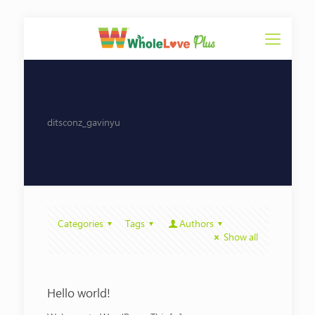
ditsconz_gavinyu
Categories
Tags
Authors
Show all
Hello world!