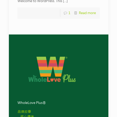
Welcome to WordPress. This
[…]
1
Read more
WholeLove Plus®
品牌故事
核心價值