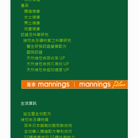
產品
腸道健康
女士健康
男士健康
兒童健康
認證及科學研究
維他命及礦物質之科學研究
醫生研發認證營養配方
國際認證
天然維他命吸收率 UP
天然維他命持久有效 UP
天然維他命起效速度 UP
生活資訊
益生菌全效配方
維他命及礦物質
百年日本藥廠抗酸耐熱技術
全效華人腸道配方專利成份
55種營養成份 55種抗病能力