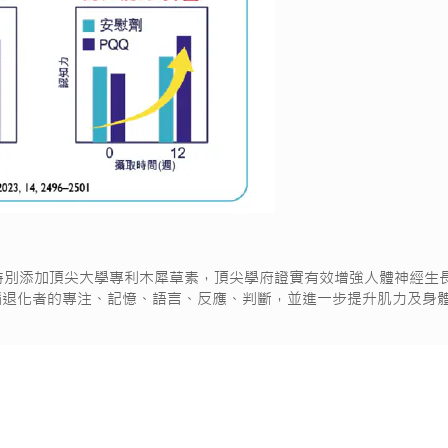
版】，特別添加頂尖大學專利木犀草素，頂尖學府證實有效增強人體神經
.，針對性改善腦退化者的專注、記憶、語言、反應、判斷，並進一步提升肌