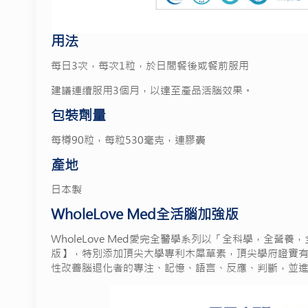
用法
每日3次，每次1粒，於日間餐後或餐前服用
建議連續服用3個月，以達至產品活腦效果。
包裝劑量
每樽90粒，每粒530毫克，連膠囊
產地
日本製
WholeLove Med全活腦
加強版
WholeLove Med愛完全醫學系列以「全科學，全營養，
版】，特別添加頂尖大學專利木犀草素，頂尖學府證實有效增強
性改善腦退化者的專注、記憶、語言、反應、判斷，並