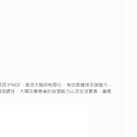
生長因子NGF，激活大腦抑制惡化，有效振精神及強腦力，
力及身體協調性，大幅改善患者的自理能力以及生活質素，讓患