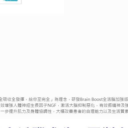
全吸收全發揮，給你至完全」為理念，研發Brain Boost全活腦加強版
人體神經生長因子NGF，激活大腦抑制惡化，有效振精神及強腦力，配合PQ
進一步提升肌力及身體協調性，大幅改善患者的自理能力以及生活質