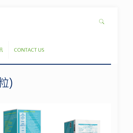
訊
CONTACT US
粒)