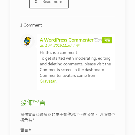
Read more
1 Comment
A WordPress Commenter
表示:
回覆
20 1 月, 201911:30 下午
Hi, this is a comment.
To get started with moderating, editing,
and deleting comments, please visit the
Comments screen in the dashboard.
Commenter avatars come from
Gravatar
.
發佈留言
發佈留言必須填寫的電子郵件地址不會公開。
必填欄位
標示為
*
留言
*