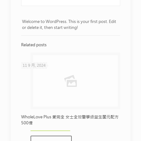
Welcome to WordPress. This is your first post. Edit
or delete it, then start writing!
Related posts
11 9 月, 2024
WholeLove Plus 愛完全 女士全效醫學級益生菌元配方
500億