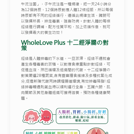
午流注圖」，子午流注是一種規律，把一天24小時分
為12個時辰，12個時辰對應人體12條經脈，所以每個
時辰都有不同的經絡循行，遵循此規律生活，臟腑可
以發揮所長，排走毒素，強身防病。針對人體的每條
經絡進行調補，配方性質平和，加上依循作息，就可
以發揮最大的養生功效！
WholeLove Plus 十二經淨腸の對
策
經絡是人體排毒的下水道，一旦淤滯，經絡不通就會
產生各種毒素的淤積。以對應食療重點針對經絡，可
促進血液、淋巴循環及組織間的代謝。十二經淨腸の
對策嚴選28種蔬菜,含有豐富膳食纖維及多種抗氧化成
分,促進新陳代謝同時調理腸道環境,有效排毒降脂! 經
絡排毒暢通則氣血得以順利運行全身，五臟六腑、肌
肉關節及其他身體組織可獲得滋養，預防各種健康問
題。