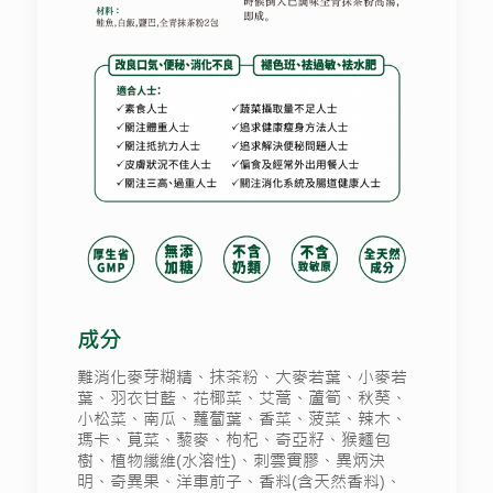
成分
難消化麥芽糊精、抹茶粉、大麥若葉、小麥若
葉、羽衣甘藍、花椰菜、艾蒿、蘆筍、秋葵、
小松菜、南瓜、蘿蔔葉、香菜、菠菜、辣木、
瑪卡、莧菜、藜麥、枸杞、奇亞籽、猴麵包
樹、植物纖維(水溶性)、刺雲實膠、異炳決
明、奇異果、洋車前子、香料(含天然香料)、