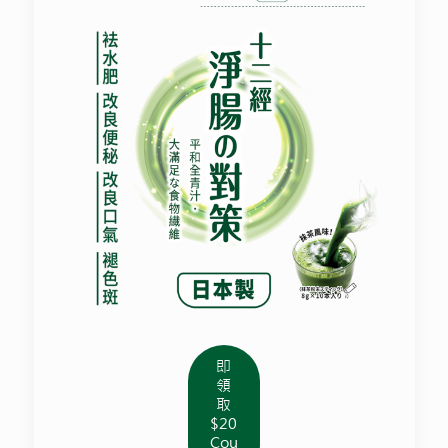
即
領
取
$20
Cou