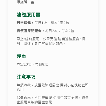
螺旋藻、薑
建議服用量
日常保健：
每日1次，每次1至2包
宿便腸胃問題者：
每日2次，每次2包
早上/睡前服用，效果更佳 建議連續服食3個
月，以達至更佳排毒修身效果。
淨重
每盒10包，每包8克
注意事項
無須冷藏，放置陰涼通風處 開封小包後請立即
食用
保健食品，不代表醫囑 使用中如有不適，請停
止服用或諮詢醫生意見