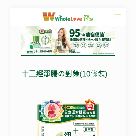
十二經淨腸の對策
(10條裝)