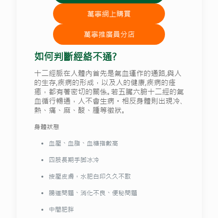
萬寧網上購買
萬寧推廣員分店
如何判斷經絡不通?
十二經脈在人體內首先是氣血運作的通路,與人
的生存,疾病的形成，以及人的健康,疾病的痊
癒，都有著密切的關係｡若五臟六腑十二經的氣
血循行暢通，人不會生病。相反身體則出現冷､
熱、痛、麻、酸、腫等徵狀｡
身體狀態
血壓、血脂、血糖指數高
四肢長期手脚冰冷
按壓皮膚，水肥白印久久不散
腸道問題、消化不良、便秘問題
中間肥胖