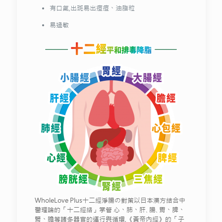
有口氣,出斑易出痘痘、油脂粒
易過敏
WholeLove Plus十二經淨腸の對策以日本漢方結合中
醫理論的「十二經絡」掌管 心、肺、肝､腸､胃、脾、
腎、膽等諸多器官的運行與循環,《黃帝內經》的「子