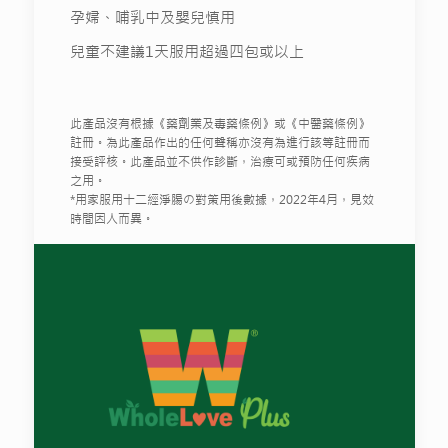
孕婦、哺乳中及嬰兒慎用
兒童不建議1天服用超過四包或以上
此產品沒有根據《藥劑業及毒藥條例》或《中醫藥條例》
註冊。為此產品作出的任何聲稱亦沒有為進行該等註冊而
接受評核。此產品並不供作診斷，治療可或預防任何疾病
之用。
*用家服用十二經淨腸の對策用後數據，2022年4月，見效
時間因人而異。