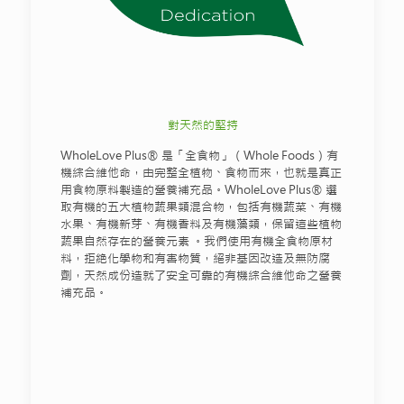
對天然的堅持
WholeLove Plus® 是「全食物」（Whole Foods）有
機綜合維他命，由完整全植物、食物而來，也就是真正
用食物原料製造的營養補充品。WholeLove Plus® 選
取有機的五大植物蔬果類混合物，包括有機蔬菜、有機
水果、有機新芽、有機香料及有機藻類，保留這些植物
蔬果自然存在的營養元素 。我們使用有機全食物原材
料，拒絶化學物和有害物質，絕非基因改造及無防腐
劑，天然成份造就了安全可靠的有機綜合維他命之營養
補充品。