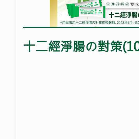
十二經淨腸の對策
(