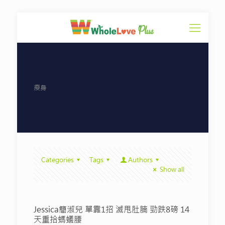
瘦身
Categories
Tags
Authors
Show all
Jessica簡淑兒 單靠1招 滅甩肚腩 勁跌8磅 14
天重拾螞蟻腰