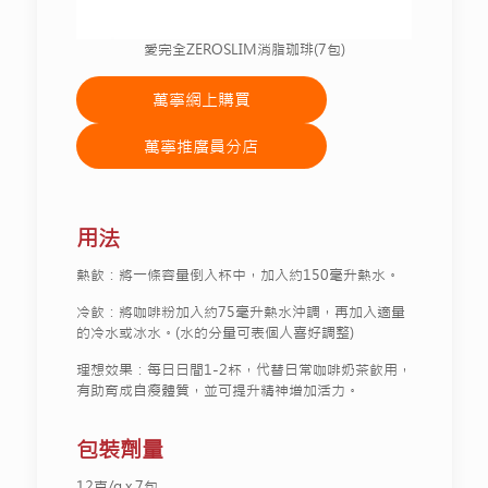
愛完全ZEROSLIM消脂珈琲(7包)
萬寧網上購買
萬寧推廣員分店
用法
熱飲：將一條容量倒入杯中，加入約150毫升熱水。
冷飲：將咖啡粉加入約75毫升熱水沖調，再加入適量
的冷水或冰水。(水的分量可表個人喜好調整)
理想效果：每日日間1-2杯，代替日常咖啡奶茶飲用，
有助育成自瘦體質，並可提升精神增加活力。
包裝劑量
12克/g x 7包