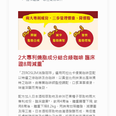
2大專利燒脂成分結合綠咖啡 臨床
*
證8周減重
「ZEROSLIM消脂珈琲」選用阿拉比卡優質咖啡豆配
以特選之綠咖啡及白咖啡，以黃金比例拼湊出風味獨
特之咖啡。由專業咖啡師監控調配，口感渾厚順滑，
味道深韻而有後勁。
配方加入日本酒粕萃取物及非洲芒果種子萃取物兩大
專利成份，臨床證實*，飲用4周後，體重顯著下降; 飲
用8周後，體重下降8.2kg，同時有效降體脂、減腰圍
及降三高。日本酒粕萃取物由清酒發酵而成，有促進