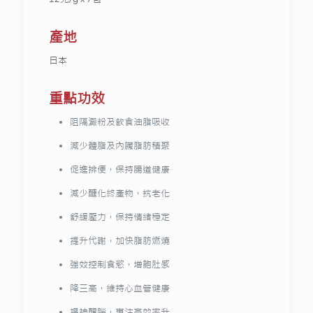
產地
日本
重點功效
阻隔澱粉及飲食油脂吸收
減少體脂及內臟脂肪積聚
促進排便，保持腸道健康
減少醣化終產物，抗老化
舒緩壓力，保持情緒穩定
提升代謝，加快脂肪燃燒
強效控制食慾，增飽肚感
降三高，維持心血管健康
提神醒腦，專注高效率升