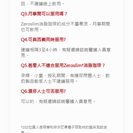
因，不建議晚上飲用。
Q3.月事間可以服用嗎？
Zeroslim消脂珈琲的成分不屬寒涼，月事期間
也可飲用。
Q4.可與西藥同時服用?
建議相隔3至4小時，有疑慮請諮詢醫護人員意
見。
Q5.甚麼人不適合服用Zeroslim†消脂珈琲？
孕婦、小童、授乳期間、有糖尿問題人士、對
奶製品敏感人士不建議服用。
Q6.濕疹人士可否服用?
可以的，有疑慮請諮詢醫護人員意見。
*102位真人使用專利非洲芒果種子萃取物的臨床測試結
果。