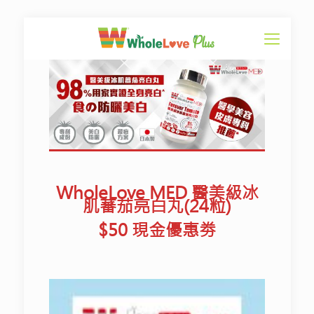
WholeLove MED 醫美級冰
肌蕃茄亮白丸(24粒)
$50 現金優惠劵