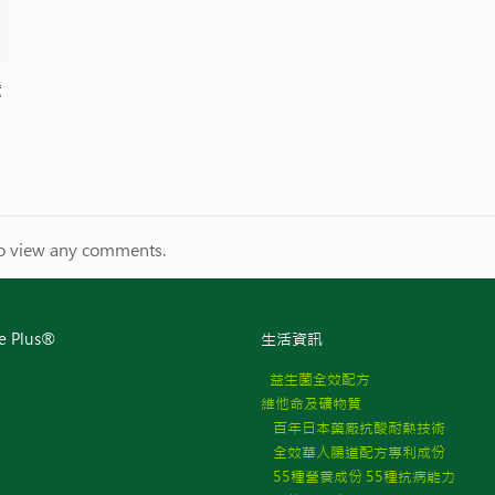
億
to view any comments.
e Plus®
生活資訊
益生菌全效配方
維他命及礦物質
百年日本藥廠抗酸耐熱技術
全效華人腸道配方專利成份
55種營養成份 55種抗病能力