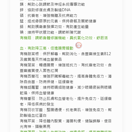
鎂：幫助心跳調節及神經系統傳導功能
鋅：協助修復皮膚及製造DNA
硒：抗衰老、增強機體及抗病能力
錳：組成骨膠原的元素，保持骨骼及關節健康
鉻：幫助胰島素發揮功效，有助產生能量
碘：維持甲狀腺功能，調節新陳代謝
有機菇：調節身體修護機能，具抗氧化功效，舒筋活
血，有助降三高，促進腸胃蠕動
有機甜菜根：保肝解毒，幫助消化，含豐富維生素B12
及鐵質是天然補血營養品
有機菠菜：暢通腸胃，增強抵抗力，有抗衰老功效，含
豐富鐵質使人面色紅潤
有機西蘭花：增強肝臟解毒能力，提高身體免疫力，清
除自由基，防病保健，延緩衰老
有機胡蘿蔔：維持眼睛細胞健康，減少眼睛疲勞與眼睛
乾燥，保持血管健康
有機番茄：防止肌膚和血管老化，提升免疫力，延緩衰
老，降低疾病的發生
有機羽衣甘藍：整腸通便，抗老美肌，增強免疫力，幫
助製造血紅蛋白
有機芹菜：降低體內酸質，清腸利便，健腦鎮靜，使目
光有神，頭髮黑亮