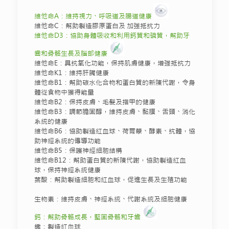
維他命A：維持視力、呼吸道及腸道健康
維他命C：幫助製造膠原蛋白及 加強抵抗力
維他命D3：協助身體吸收和利用鈣質和磷質，幫助牙
齒和骨骼生長及腦部健康
維他命E：具抗氧化功能，保持肌膚健康，增強抵抗力
維他命K1：維持肝臟健康
維他命B1：幫助碳水化合物和蛋白質的新陳代謝，令身
體從食物中獲得能量
維他命B2：保持皮膚、毛髮及指甲的健康
維他命B3：調節膽固醇，維持皮膚、黏膜、舌頭、消化
系統的健康
維他命B6：協助製造紅血球、荷爾蒙、酵素、抗體，協
助神經系統的傳導功能
維他命B5：保護神經細胞結構
維他命B12：幫助蛋白質的新陳代謝，協助製造紅血
球，保持神經系統健康
葉酸：幫助製造細胞和紅血球，促進生長及生殖功能
生物素：維持皮膚、神經系統、代謝系統及細胞健康
鈣：幫助骨骼成長，堅固骨骼和牙齒
鐵：製造紅血球