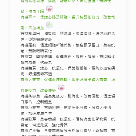
有機紫花苜蓿：清熱，舒筋活絡，疏利腸道，預防便
秘，補血止喘
有機辣木：保護心肺及肝臟，提升抗氧化效力，改善代
謝，活血補血
有機胡蘆巴：補腎陽，祛寒濕，腸道潤滑，增強細胞活
性，促進機體健康
有機羅勒：促進細胞新陳代謝，製造膠原蛋白，美容抗
老，預防眼睛氧化
有機薑：開胃健脾，促進食慾，提神，醒腦，有助驅逐
體內風寒，抗衰老
有機薑黃：護心，抗氧化，保護腦細胞，預防心血管疾
病，舒緩關節不適
有機大麥草：促進血液循環、消化及排出體內毒素，增
強免疫力，改善便秘
有機燕麥草：提高免疫力，助消化，改善便秘，促進傷
口癒合，控制體重
有機小麥草：有助排毒，幫助凈化肝臟，保持大便通
暢，加速皮膚再生
有機歐芹：美容養顏，抗氧化，阻抗有害化學物質，抗
衰老，增進免疫，強化骨質
有機紅皮藻：含豐富鐵質是天然補血食品，能解毒，有