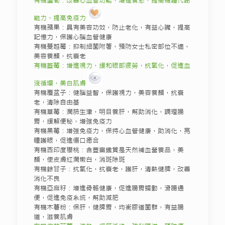
有機蘆筍：改善心血管功能，增進食慾，提高機體代謝
能力，提高免疫力
有機蘋果：具有美容功效，防止老化，有益心臟，提高
記憶力，保護心腦血管健康
有機蔓越莓：抑制細菌附著，預防女士私密部位不適，
美容養顏，抗衰老
有機藍莓：增進視力，緩和眼部疲勞，抗氧化，促進血
液循環，美白肌膚
有機覆盆子：健腦益智，保護視力，美容養顏，抗衰
老，清除自由基
有機草莓：潤肺生津，明目養肝，幫助消化，調理腸
胃，緩解便秘，增強免疫力
有機黑莓：增強免疫力，保持心血管健康，助消化，亮
瞳護眼，促進傷口癒合
有機西印度櫻桃：含豐富鐵質是天然補血營養品，美
顏，使皮膚紅潤嫩白，消斑除斑
有機餘甘子：抗氧化，抗衰老，護肝，清熱健脾，改善
消化不良
有機亞麻籽：增進骨骼健康，促進腸胃蠕動，滑腸通
便，促進免疫系統，幫助減肥
有機木薯粉：保肝，健脾胃，均衡膠道菌群，有益腸
道，滋養肌膚