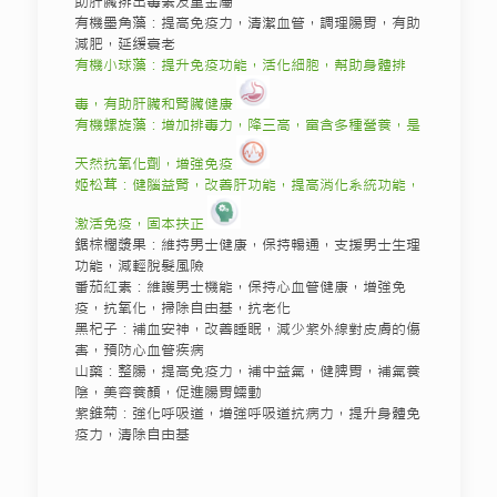
助肝臟排出毒素及重金屬
有機墨角藻：提高免疫力，清潔血管，調理腸胃，有助
減肥，延缓衰老
有機小球藻：提升免疫功能，活化細胞，幫助身體排
毒，有助肝臟和腎臟健康
有機螺旋藻：增加排毒力，降三高，富含多種營養，是
天然抗氧化劑，增強免疫
姬松茸：健腦益腎，改善肝功能，提高消化系統功能，
激活免疫，固本扶正
鋸棕櫚漿果：維持男士健康，保持暢通，支援男士生理
功能，減輕脫髮風險
番茄紅素：維護男士機能，保持心血管健康，增強免
疫，抗氧化，掃除自由基，抗老化
黑杞子：補血安神，改善睡眠，減少紫外線對皮膚的傷
害，預防心血管疾病
山藥：整腸，提高免疫力，補中益氣，健脾胃，補氣養
陰，美容養顏，促進腸胃蠕動
紫錐菊：強化呼吸道，增強呼吸道抗病力，提升身體免
疫力，清除自由基